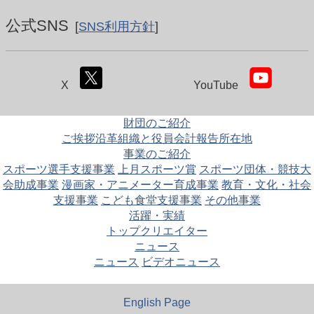
公式SNS
[
SNS利用方針
]
X
YouTube
財団のご紹介
ご挨拶
沿革
組織と役員
会計報告
所在地
事業のご紹介
スポーツ選手支援事業
上月スポーツ賞
スポーツ団体・競技大
会助成事業
漫画家・アニメーター育成事業
教育・文化・社会
支援事業
こども食堂支援事業
その他事業
活躍・実績
トップクリエイター
ニュース
ニュース
ビデオニュース
English Page