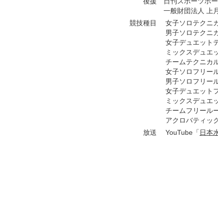
後援
日刊スポーツホ
一般財団法人 上
競技種目
女子ソロテクニ
男子ソロテクニ
女子デュエット
ミックスデュエ
チームテクニカ
女子ソロフリー
男子ソロフリー
女子デュエット
ミックスデュエ
チームフリール
アクロバティッ
放送
YouTube「
日本