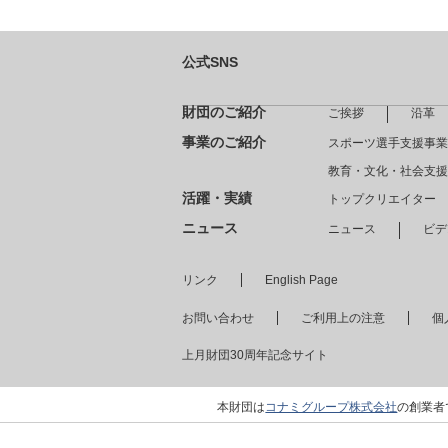
公式SNS
財団のご紹介
ご挨拶
沿革
事業のご紹介
スポーツ選手支援事業
教育・文化・社会支援
活躍・実績
トップクリエイター
ニュース
ニュース
ビデ
リンク
English Page
お問い合わせ
ご利用上の注意
個
上月財団30周年記念サイト
本財団は
コナミグループ株式会社
の創業者