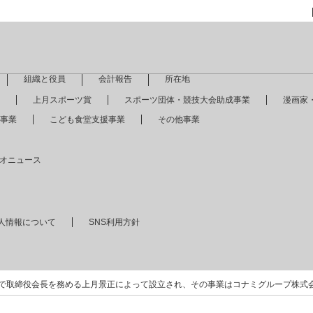
組織と役員
会計報告
所在地
上月スポーツ賞
スポーツ団体・競技大会助成事業
漫画家
事業
こども食堂支援事業
その他事業
オニュース
人情報について
SNS利用方針
で取締役会長を務める上月景正によって設立され、その事業はコナミグループ株式