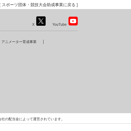
[
スポーツ団体・競技大会助成事業に戻る
]
X
YouTube
・アニメーター育成事業
会社の配当金によって運営されています。