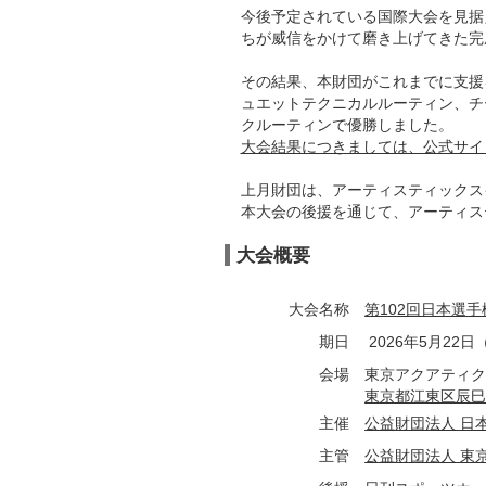
今後予定されている国際大会を見据
ちが威信をかけて磨き上げてきた完
その結果、本財団がこれまでに支援
ュエットテクニカルルーティン、チ
クルーティンで優勝しました。
大会結果につきましては、公式サイ
上月財団は、アーティスティックス
本大会の後援を通じて、アーティス
大会概要
大会名称
第102回日本選
期日
2026年5月22
会場
東京アクアティ
東京都江東区辰巳2
主催
公益財団法人 日
主管
公益財団法人 東