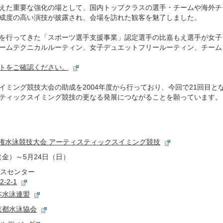
えた重要な強化の場として、国内トップクラスの選手・チームや海外チ
成度の高い演技が披露され、会場を訪れた観客を魅了しました。
を行ってきた「スポーツ選手支援事業」認定選手の比嘉もえ選手が女子
ームテクニカルルーティン、女子デュエットフリールーティン、チーム
トをご確認ください。
イミング競技大会の助成を2004年度から行っており、今回で21回目と
ティックスイミング競技の更なる発展につながることを願っています。
手権水泳競技大会 アーティスティックスイミング競技
日（金）～5月24日（日）
クスセンター
-2-1
本水泳連盟
京都水泳協会