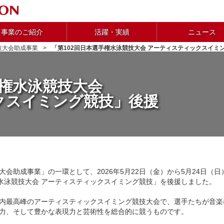
事業のご紹介
活躍・実績
ニュース
技大会助成事業
「第102回日本選手権水泳競技大会 アーティスティックスイミ
手権水泳競技大会
クスイミング競技」後援
会助成事業」の一環として、2026年5月22日（金）から5月24日（
権水泳競技大会 アーティスティックスイミング競技」を後援しました。
内最高峰のアーティスティックスイミング競技大会で、選手たちが音楽
力、そして豊かな表現力と芸術性を総合的に競うものです。