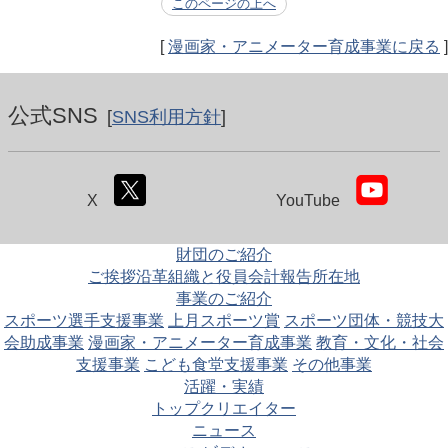
このページの上へ
[
漫画家・アニメーター育成事業に戻る
]
公式SNS
[
SNS利用方針
]
X
YouTube
財団のご紹介
ご挨拶
沿革
組織と役員
会計報告
所在地
事業のご紹介
スポーツ選手支援事業
上月スポーツ賞
スポーツ団体・競技大
会助成事業
漫画家・アニメーター育成事業
教育・文化・社会
支援事業
こども食堂支援事業
その他事業
活躍・実績
トップクリエイター
ニュース