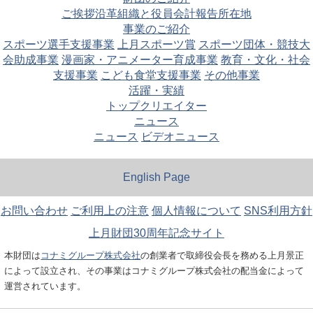
ご挨拶
沿革
組織と役員
会計報告
所在地
事業のご紹介
スポーツ選手支援事業
上月スポーツ賞
スポーツ団体・競技大
会助成事業
漫画家・アニメーター育成事業
教育・文化・社会
支援事業
こども食堂支援事業
その他事業
活躍・実績
トップクリエイター
ニュース
ニュース
ビデオニュース
English Page
お問い合わせ
ご利用上の注意
個人情報について
SNS利用方針
上月財団30周年記念サイト
本財団は
コナミグループ株式会社
の創業者で取締役会長を務める上月景正
によって設立され、その事業はコナミグループ株式会社の配当金によって
運営されています。